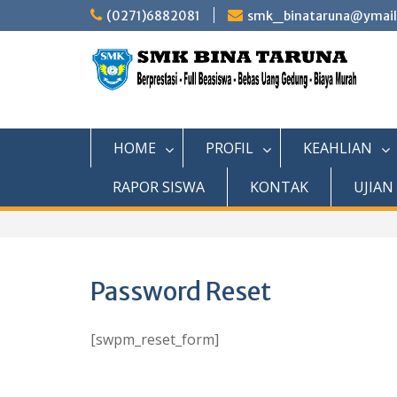
Skip
(0271)6882081
smk_binataruna@ymai
to
content
HOME
PROFIL
KEAHLIAN
RAPOR SISWA
KONTAK
UJIAN
Password Reset
[swpm_reset_form]