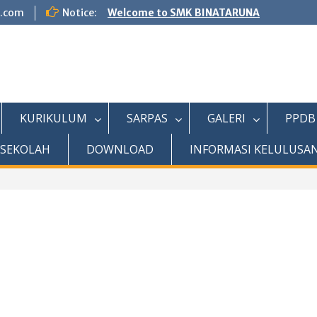
l.com
Notice:
Welcome to SMK BINATARUNA
KURIKULUM
SARPAS
GALERI
PPDB
 SEKOLAH
DOWNLOAD
INFORMASI KELULUSA